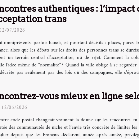
ncontres authentiques : l’impact 
acceptation trans
 02/07/2026
nt omniprésents, parfois banals, et pourtant décisifs : places, parcs, b
nce, alors que les débats sur les droits des personnes trans se durci
ient un terrain central d’acceptation, ou de rejet. Comment la coha
elle l’idée même de “normalité” ? Quand la ville oblige à se regarder U
se décrète pas seulement par des lois ou des campagnes, elle s’épro
ncontrez-vous mieux en ligne selo
 12/05/2026
votre code postal changeait vraiment la donne sur les rencontres en l
tée des communautés de niche et l’envie très concrète de limiter les tr
ulier depuis que les Français déclarent, année après année, privilé