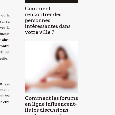
Comment
rencontrer des
 de la
personnes
sur sa
intéressantes dans
ver la
votre ville ?
éments
 ainsi
contre
mblent
elle.
es qui
ement,
ulière
Comment les forums
t être
en ligne influencent-
ils les discussions