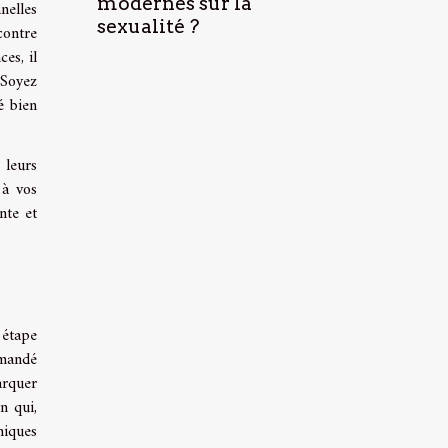
modernes sur la
nelles
sexualité ?
contre
es, il
 Soyez
é bien
 leurs
 à vos
nte et
 étape
mmandé
arquer
n qui,
niques