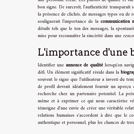
une personne réelle. Les photos de qualité et var
bon signe. De surcroît, l'authenticité transparaît
la présence de clichés, de messages types ou de r
soulignerait l'importance de la
communication n
détails tels que le ton des messages, la spontané
mise pour reconnaître la sincérité dans une
renco
L'importance d'une 
Identifier une
annonce de qualité
lorsqu'on navig
défi. Un élément significatif réside dans la
biogra
souvent le signe que l'utilisateur a investi du te
de profil devrait idéalement fournir un aperçu de
recherche chez un partenaire potentiel. La prés
même et à exprimer ce qui nous caractérise vér
témoigne d'une envie de créer une véritable relat
relations humaines s'accordent à dire que le con
authentique et personnel, plus les chances de tro