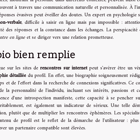
iées, montrant la personne dans différents contextes, peuvent aussi ê
 souvent à travers une communication naturelle et personnalisée. À l'in
éponses évasives peut éveiller des doutes. Un expert en psychologie s
on-verbale
, difficile à saisir en ligne mais pas impossible : attenti
ité des réponses et la constance dans les échanges. La perspicacité 
ntre en ligne
et se diriger vers une relation prometteuse.
bio bien remplie
ue sur les sites de
rencontres sur internet
peut s'avérer être un vér
phie détaillée
du profil. En effet, une biographie soigneusement rédig
mps et de l'effort dans la recherche de connexions significatives. Ce c
 la personnalité de l'individu, incluant ses intérêts, passions et ce
ence d'une introspection manifeste, cette capacité à se pencher su
itablement, est également un indicateur de sérieux. Une telle dé
ion, plutôt que de multiplier les rencontres éphémères. Les spécialis
tenu de profil est le reflet de la démarche de l'utilisateur : plus 
uver un partenaire compatible sont élevées.