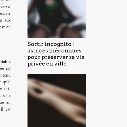
tre un
verse,
ociale
on aux
est de
Sortir incognito :
astuces méconnues
pour préserver sa vie
itable
privée en ville
ée est
ontenu
 qu'il
r soi-
marche
tes en
il est