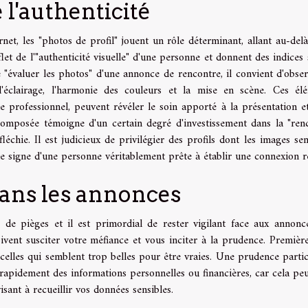
 l'authenticité
rnet, les "photos de profil" jouent un rôle déterminant, allant au-delà
eflet de l'"authenticité visuelle" d'une personne et donnent des indices 
e "évaluer les photos" d'une annonce de rencontre, il convient d'obser
l'éclairage, l'harmonie des couleurs et la mise en scène. Ces él
 professionnel, peuvent révéler le soin apporté à la présentation et
 composée témoigne d'un certain degré d'investissement dans la "ren
léchie. Il est judicieux de privilégier des profils dont les images se
 le signe d'une personne véritablement prête à établir une connexion ré
 dans les annonces
 de pièges et il est primordial de rester vigilant face aux annonc
doivent susciter votre méfiance et vous inciter à la prudence. Premièr
 celles qui semblent trop belles pour être vraies. Une prudence partic
apidement des informations personnelles ou financières, car cela peu
sant à recueillir vos données sensibles.